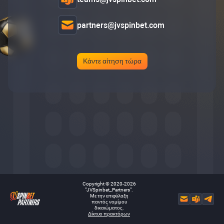
partners@jvspinbet.com
Κάντε αίτηση τώρα
Copyright ©
2020
-
2026
"
JVSpin
bet_Partners".
Mε την επιφύλαξη
παντός νομίμου
δικαιώματος
.
Δίκτυο πρακτόρων