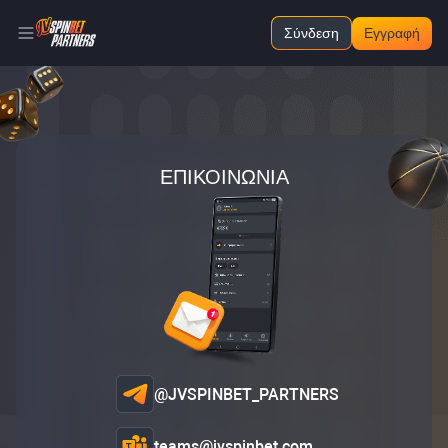
Σύνδεση
Εγγραφή
ΕΠΙΚΟΙΝΩΝΊΑ
@JVSPINBET_PARTNERS
teams@jvspinbet.com