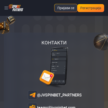
Пријави се
Регистрација
КОНТАКТИ
@JVSPINBET_PARTNERS
teams@jvspinbet.com