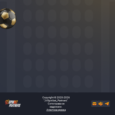
Copyright ©
2020
-
2026
"
JVSpin
bet_Partners".
Сите права се
задржани
.
Агентска мрежа