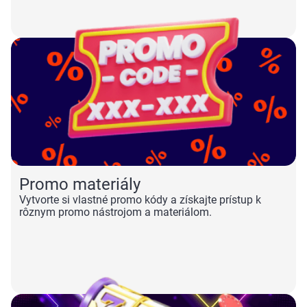
Promo materiály
Vytvorte si vlastné promo kódy a získajte prístup k
rôznym promo nástrojom a materiálom.