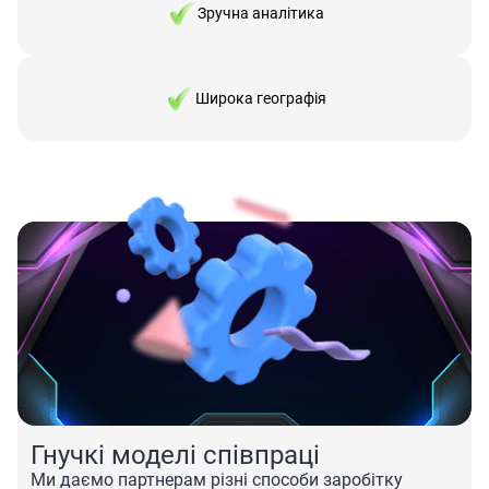
Зручна аналітика
Широка географія
Гнучкі моделі співпраці
Ми даємо партнерам різні способи заробітку