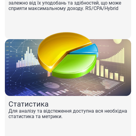
залежно від їх уподобань та здібностей, що може
сприяти максимальному доходу. RS/CPA/Hybrid
Статистика
Для аналізу та відстеження доступна вся необхідна
статистика та метрики.