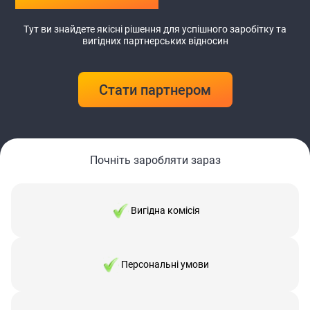
Тут ви знайдете якісні рішення для успішного заробітку та
вигідних партнерських відносин
Стати партнером
Почніть заробляти зараз
Вигідна комісія
Персональні умови