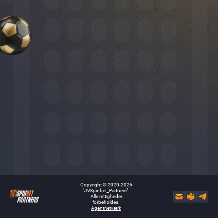
Copyright ©
2020
-
2026
"
JVSpin
bet_Partners".
Alle rettigheder
forbeholdes
.
Agentnetværk