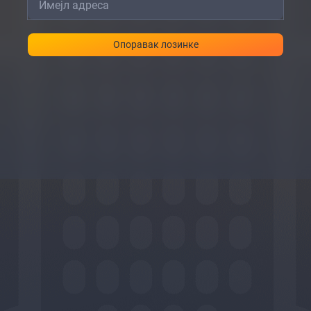
Опоравак лозинке