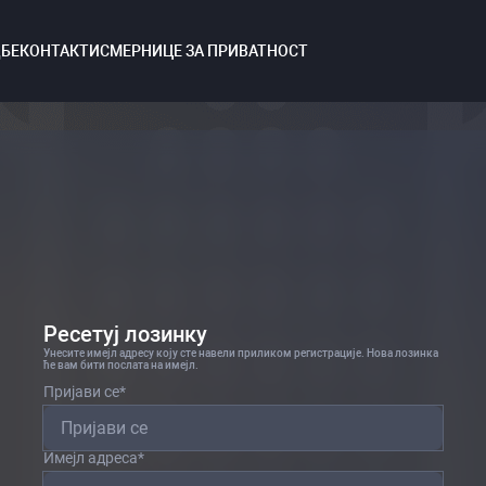
ДБЕ
КОНТАКТИ
СМЕРНИЦЕ ЗА ПРИВАТНОСТ
Ресетуј лозинку
Унесите имејл адресу коју сте навели приликом регистрације. Нова лозинка
ће вам бити послата на имејл.
Пријави се
*
Имејл адреса
*