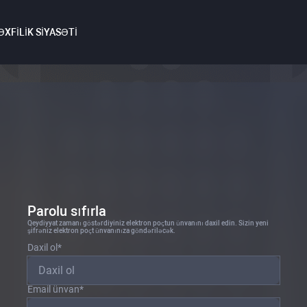
XFILIK SIYASƏTI
Parolu sıfırla
Qeydiyyat zamanı göstərdiyiniz elektron poçtun ünvanını daxil edin. Sizin yeni
şifrəniz elektron poçt ünvanınıza göndəriləcək.
Daxil ol
*
Email ünvan
*