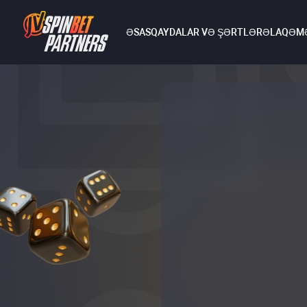
ƏSAS
QAYDALAR VƏ ŞƏRTLƏR
ƏLAQƏ
MƏ