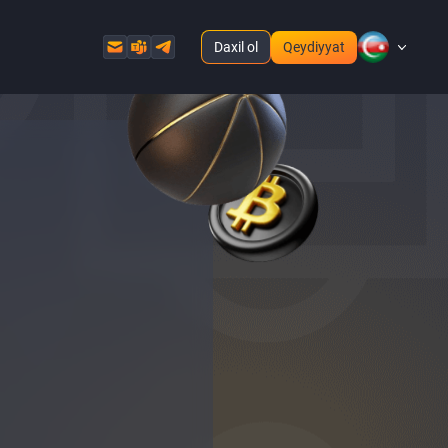
Daxil ol
Qeydiyyat