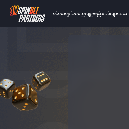
ပင်မစာမျက်နှာ
စည်းမျဉ်းစည်းကမ်းများ
အဆက်