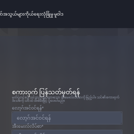
အသွယ်များ
ကိုယ်ရေးလုံခြုံမှု မူဝါဒ
စကားဝှက် ပြန်သတ်မှတ်ရန်
မှတ်ပုံတင်စဉ် သင်ထည့်သွင်းထားသော အီးမေးလ်လိပ်စာကို ဖြည့်ပါ။ သင်၏ စကားဝှက်
အသစ်ကို သင်ထံ အီးမေးဖြင့် ပို့ပေးပါမည်။
လော့ဂ်အင်ဝင်ရန်
*
အီးမေးလ်လိပ်စာ
*