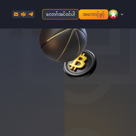
လောဂ်အင်ဝင်ပါ
အကောင့်ဖွင့်