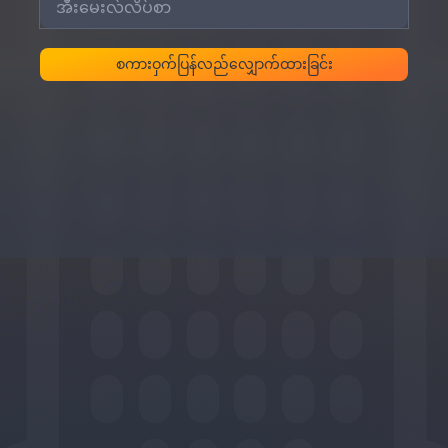
စကားဝှက်ပြန်လည်လျှောက်ထားခြင်း