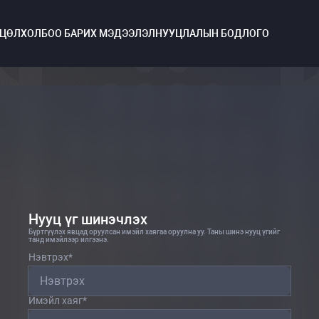
ХЦӨЛ
ХОЛБОО БАРИХ МЭДЭЭЛЭЛ
НУУЦЛАЛЫН БОДЛОГО
Нууц үг шинэчлэх
Бүртгүүлэх явцад оруулсан имэйл хаягаа оруулна уу. Таны шинэ нууц үгийг
танд имэйлээр илгээнэ.
Нэвтрэх
*
Имэйл хаяг
*