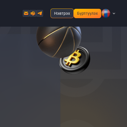
Нэвтрэх
Бүртгүүлэх