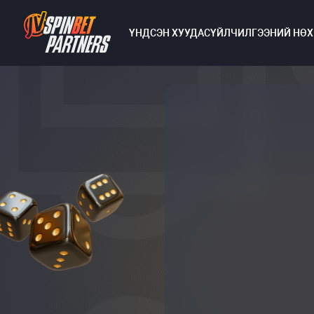
ҮНДСЭН ХУУДАС
ҮЙЛЧИЛГЭЭНИЙ НӨ