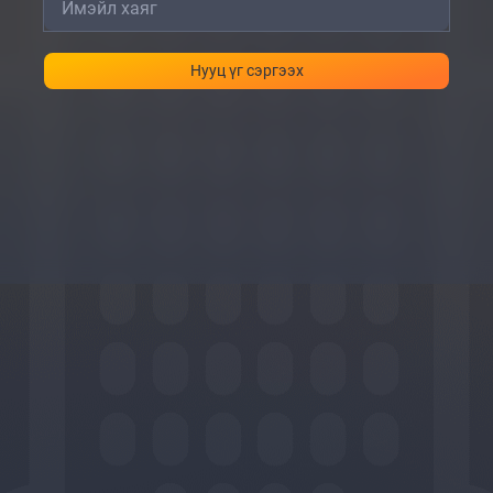
Нууц үг сэргээх